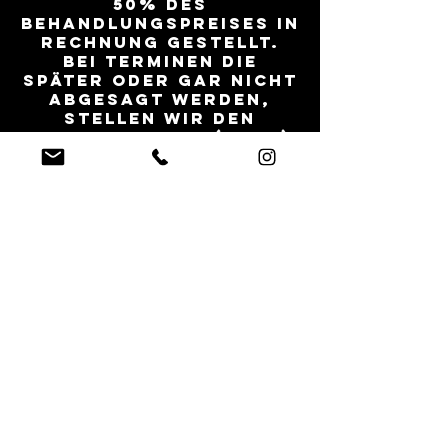
50% des
Behandlungspreises in
Rechnung gestellt.
Bei Terminen die
später oder gar nicht
abgesagt werden,
stellen wir den
Gesamtbetrag (100%)
in Rechnung.
Die Gebühr entfällt
bei
krankheitsbedingtem
Terminausfall. Ein
dementsprechendes
Attest ist hierfür
unaufgefordert
vorzuweisen.
Mit absenden dieses
Formulars, stimmen
Sie den oben
genannten Punkten,
unwiederruflich zu!