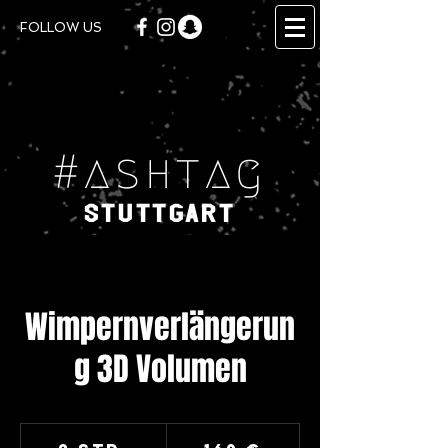
FOLLOW US
#ashtag
Stuttgart
Wimpernverlängerun
g 3D Volumen
169
Euro