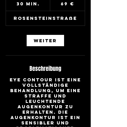
Euro
30 Min.
3
69 €
0
M
Rosensteinstraße
i
n
.
Weiter
Beschreibung
Eye Contour ist eine
vollständige
Behandlung, um eine
straffe und
leuchtende
Augenkontur zu
erhalten. Die
Augenkontur ist ein
sensibler und