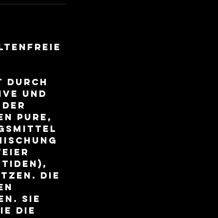
LTENFREIE
t durch
ive und
 der
en pure,
gsmittel
Mischung
weier
tiden),
tzen. Die
en
n. Sie
ie die