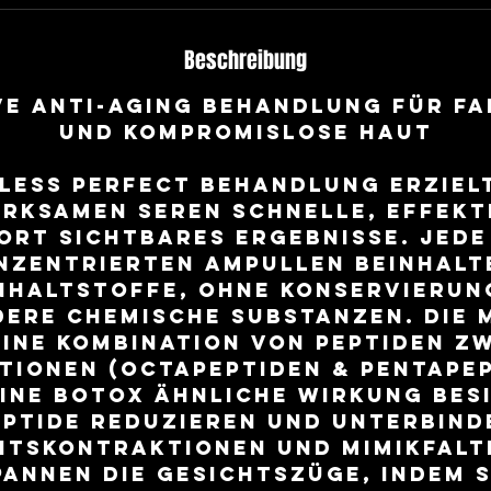
Beschreibung
VE ANTI-AGING BEHANDLUNG FÜR FA
UND KOMPROMISLOSE HAUT
eless Perfect Behandlung erziel
rksamen Seren schnelle, effekt
ort sichtbares Ergebnisse. Jede
zentrierten Ampullen beinhalt
Inhaltstoffe, ohne Konservierun
dere chemische Substanzen. Die 
eine Kombination von Peptiden z
tionen (Octapeptiden & Pentapep
ine Botox ähnliche Wirkung besi
eptide reduzieren und unterbind
htskontraktionen und Mimikfalte
annen die Gesichtszüge, indem s