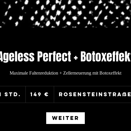
Ageless Perfect + Botoxeffek
Maximale Faltenreduktion + Zellerneuerung mit Botoxeffekt
149
Euro
1 Std.
1
149 €
Rosensteinstraß
S
t
d
Weiter