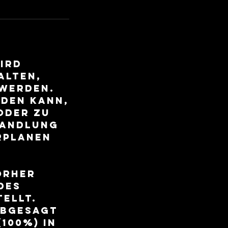
ird
alten,
werden.
den kann,
oder zu
handlung
rplanen
orher
des
ellt.
abgesagt
100%) in