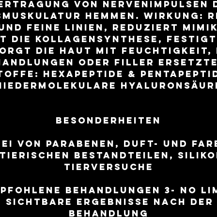
ertragung von Nervenimpulsen 
smuskulatur hemmen. Wirkung: R
und feine Linien, Reduziert Mimi
t die Kollagensynthese, festigt
orgt die Haut mit Feuchtigkeit,
andlungen oder Filler ersetzte
toffe: Hexapeptide & Pentapeptid
Niedermolekulare Hyaluronsäur
Besonderheiten
rei von Parabenen, Duft- und Fa
tierischen Bestandteilen, Silik
Tierversuche
pfohlene Behandlungen 3- no li
 sichtbare Ergebnisse nach der
Behandlung