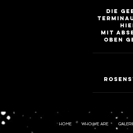
Die Ge
Terminau
hi
Mit abs
oben g
Rosens
HOME
WHO WE ARE
GALERI