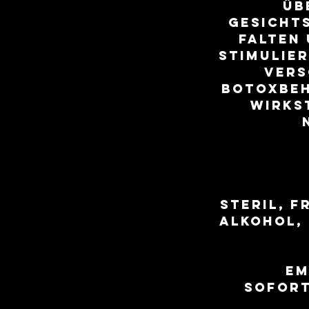
Üb
Gesicht
Falten 
stimulier
vers
Botoxbeh
Wirks
Steril, f
Alkohol, 
Em
Sofort