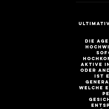
ULTIMATI
Die Ag
hochwi
sof
hochkon
aktive 
oder an
ist 
Genera
welche e
P
Gesic
entsp