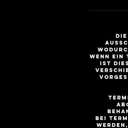
Di
aussc
wodurc
Wenn ein
ist di
verschi
vorges
Term
ab
Beha
Bei Ter
werden,