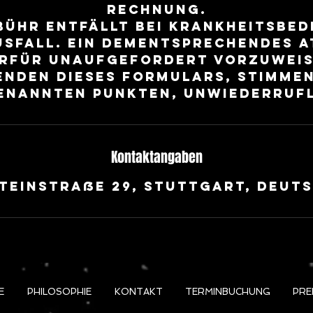
Rechnung.
bühr entfällt bei krankheitsbe
sfall. Ein dementsprechendes A
erfür unaufgefordert vorzuweis
enden dieses Formulars, stimmen
enannten Punkten, unwiederrufl
Kontaktangaben
teinstraße 29, Stuttgart, Deut
E
PHILOSOPHIE
KONTAKT
TERMINBUCHUNG
PRE