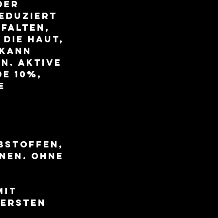
der
eduziert
kfalten,
 die Haut,
 kann
n. Aktive
e 10%,
e
rbstoffen,
onen. Ohne
mit
 ersten