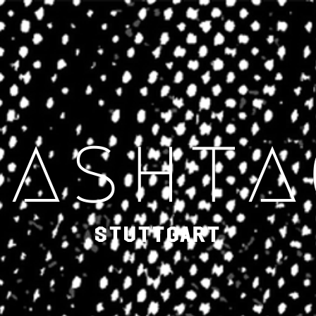
#ashta
Stuttgart